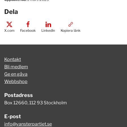
Dela
X.com
Facebook
LinkedIn
Kopiera länk
Kontakt
Bli medlem
Ge en gåva
Webbshop
Postadress
Box 12660, 112 93 Stockholm
E-post
info@vansterpartiet.se