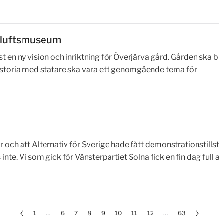
friluftsmuseum
 en ny vision och inriktning för Överjärva gård. Gården ska bl
istoria med statare ska vara ett genomgående tema för
er och att Alternativ för Sverige hade fått demonstrationstills
nte. Vi som gick för Vänsterpartiet Solna fick en fin dag full 
1
…
6
7
8
9
10
11
12
…
63