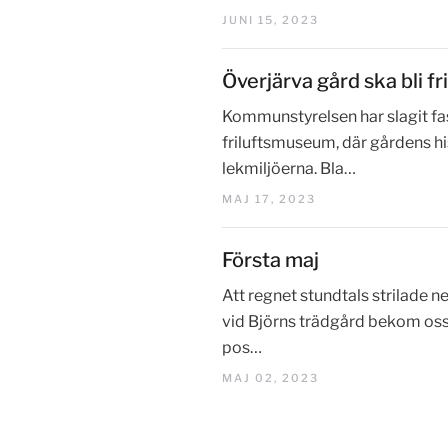
JUNI 15, 2023
Överjärva gård ska bli 
Kommunstyrelsen har slagit fast
friluftsmuseum, där gårdens h
lekmiljöerna. Bla…
MAJ 17, 2023
Första maj
Att regnet stundtals strilade n
vid Björns trädgård bekom oss i
pos…
MAJ 02, 2023