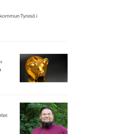
emkommun Tyresö i
ör
a
ter.