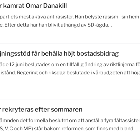
vår kamrat Omar Danakill
partiets mest aktiva antirasister. Han belyste rasism i sin h
re. Efter detta har han blivit uthängd av SD-ägda…
jningsstöd får behålla höjt bostadsbidrag
12 juni beslutades om en tillfällig ändring av riktlinjerna f
stånd. Regering och riksdag beslutade i vårbudgeten att höj
er rekryteras efter sommaren
ämnden det formella beslutet om att anställa fyra fältassisten
n (S, V, C och MP) står bakom reformen, som finns med bland