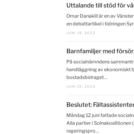
Uttalande till stöd för 
Omar Danakill är en av Vänster
en debattartikel i tidningen Sy
JUNI 15, 2023
Barnfamiljer med försör
På socialnämndens sammanträde 
handläggning av ekonomiskt bi
bostadsbidraget…
JUNI 15, 2023
Beslutet: Fältassistent
Måndag 12 juni fattade socialn
Alla partier i Solnakoalitione
regeringspro…