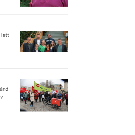
i ett
tånd
av