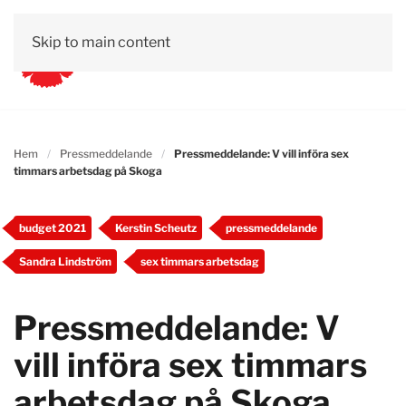
Skip to main content
Hem
Pressmeddelande
Pressmeddelande: V vill införa sex
timmars arbetsdag på Skoga
budget 2021
Kerstin Scheutz
pressmeddelande
Sandra Lindström
sex timmars arbetsdag
Pressmeddelande: V
vill införa sex timmars
arbetsdag på Skoga